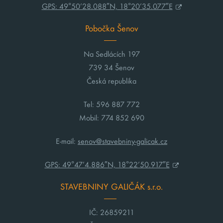
GPS: 49°50’28.088″N, 18°20’35.077″E
Pobočka Šenov
Na Sedlácích 197
739 34 Šenov
Česká republika
Tel: 596 887 772
Mobil: 774 852 690
E-mail:
senov@stavebniny-galicak.cz
GPS: 49°47’4.886″N, 18°22’50.917″E
STAVEBNINY GALIČÁK s.r.o.
IČ: 26859211