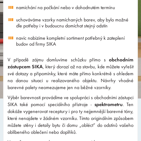
namíchání na počkání nebo v dohodnutém termínu
uchováváme vzorky namíchaných barev, aby bylo možné
dle potřeby i v budoucnu domíchat stejný odstín
navíc nabízíme kompletní sortiment potřebný k zateplení
budov od firmy SIKA
V případě zájmu domluvíme schůzku přímo s
obchodním
zástupcem SIKA
, který dorazí až na stavbu, kde můžete vyřešit
své dotazy a připomínky, které máte přímo konkrétně s ohledem
na danou situaci u realizovaného objektu. Návrhy vhodné
barevné palety neomezujeme jen na běžné vzorníky.
Výběr barevnosti provádíme ve spolupráci s obchodními zástupci
SIKA také pomocí speciálního přístroje -
spektrometru
. Ten
dokáže vygenerovat receptury i pro ty nejjemnější barevné tóny,
které nenajdete v žádném vzorníku. Tímto originálním způsobem
můžete stěny i detaily bytu či domu „obléct“ do odstínů vašeho
oblíbeného oblečení nebo doplňků.