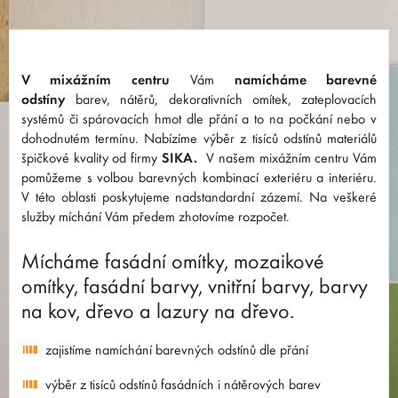
V mixážním centru
Vám
namícháme barevné
odstíny
barev, nátěrů, dekorativních omítek, zateplovacích
systémů či spárovacích hmot dle přání a to na počkání nebo v
dohodnutém termínu. Nabízíme výběr z tisíců odstínů materiálů
špičkové kvality od firmy
SIKA.
V našem mixážním centru Vám
pomůžeme s volbou barevných kombinací exteriéru a interiéru.
V této oblasti poskytujeme nadstandardní zázemí. Na veškeré
služby míchání Vám předem zhotovíme rozpočet.
Mícháme fasádní omítky, mozaikové
omítky, fasádní barvy, vnitřní barvy, barvy
na kov, dřevo a lazury na dřevo.
zajistíme namíchání barevných odstínů dle přání
výběr z tisíců odstínů fasádních i nátěrových barev