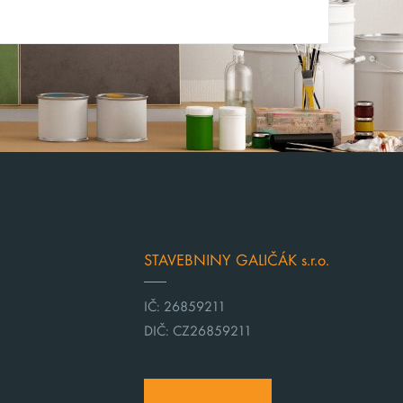
STAVEBNINY GALIČÁK s.r.o.
IČ: 26859211
DIČ: CZ26859211