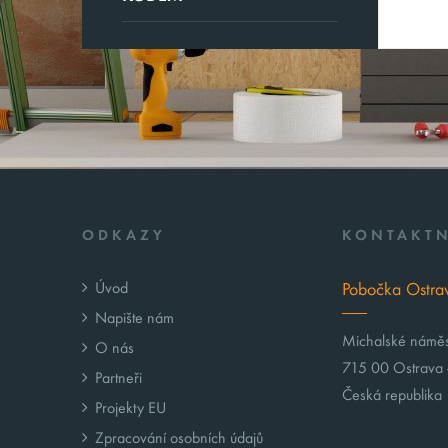
ODKAZY
KONTAKTN
Úvod
Pobočka Ostra
Napište nám
Michalské námě
O nás
715 00 Ostrava 
Partneři
Česká republika
Projekty EU
Zpracování osobních údajů