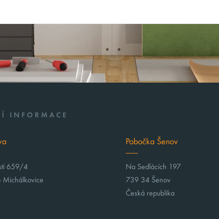
Í INFORMACE
va
Pobočka Šenov
stí 659/4
Na Sedlácích 197
- Michálkovice
739 34 Šenov
Česká republika