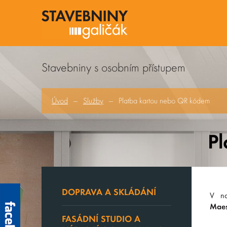
Stavebniny s osobním přístupem
Úvod
Služby
Platba kartou nebo QR kódem
P
DOPRAVA A SKLÁDÁNÍ
V na
Maes
FASÁDNÍ STUDIO A