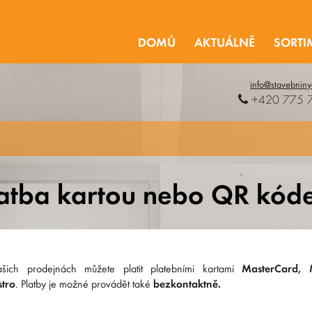
DOMŮ
AKTUÁLNĚ
SORTI
info@stavebniny
+420 775 
latba kartou nebo QR kód
šich prodejnách můžete platit platebními kartami
MasterCard, 
tro
. Platby je možné provádět také
bezkontaktně.