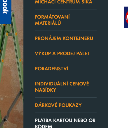
MÍCHACÍ CENTRUM SIKA
FORMÁTOVANÍ
MATERIÁLŮ
PRONÁJEM KONTEJNERU
VÝKUP A PRODEJ PALET
PORADENSTVÍ
INDIVIDUÁLNÍ CENOVÉ
NABÍDKY
DÁRKOVÉ POUKAZY
PLATBA KARTOU NEBO QR
KÓDEM