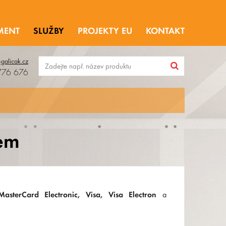
MENT
SLUŽBY
PROJEKTY EU
KONTAKT
-galicak.cz
776 676
em
MasterCard Electronic, Visa, Visa Electron
a