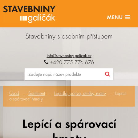
MENU
Stavebniny s osobním přístupem
info@stavebniny-galicak.cz
+420 775 776 676
Úvod
Sortiment
Lepidla, pojiva, omítky, malty
Lepící
a spárovací hmoty
Lepící a spárovací