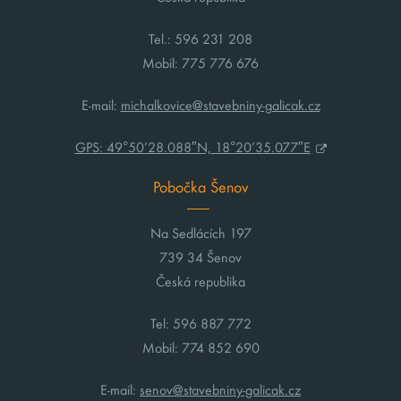
Tel.: 596 231 208
Mobil: 775 776 676
E-mail:
michalkovice@stavebniny-galicak.cz
GPS: 49°50’28.088″N, 18°20’35.077″E
Pobočka Šenov
Na Sedlácích 197
739 34 Šenov
Česká republika
Tel: 596 887 772
Mobil: 774 852 690
E-mail:
senov@stavebniny-galicak.cz