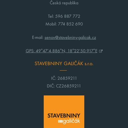
Česká republika
Tel: 596 887 772
Mobil: 774 852 690
E-mail:
senov@stavebniny-galicak.cz
GPS: 49°47’4.886″N, 18°22’50.917″E
STAVEBNINY GALIČÁK s.r.o.
IČ: 26859211
DIČ: CZ26859211