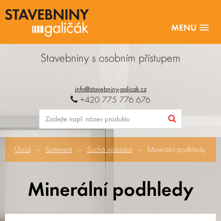
MENU
Stavebniny s osobním přístupem
info@stavebniny-galicak.cz
+420 775 776 676
Úvod
Sortiment
Suchá výstavba
Minerální podhledy
Minerální podhledy